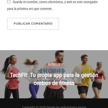
Guarda mi nombre, correo electrónico, y web en este navegador
para la próxima vez que comente.
Navegación
de
Anterior
Anterior
entradas
TechFit: Tu propia app para la gestión
centros de fitness
Copyright © 2026 Donde las aplicaciones nacen