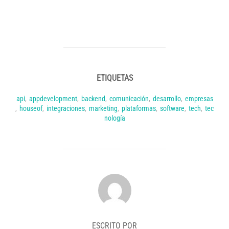
ETIQUETAS
api
,
appdevelopment
,
backend
,
comunicación
,
desarrollo
,
empresas
,
houseof
,
integraciones
,
marketing
,
plataformas
,
software
,
tech
,
tec
nología
AUTOR DE LA PUBLICACIÓN
ESCRITO POR