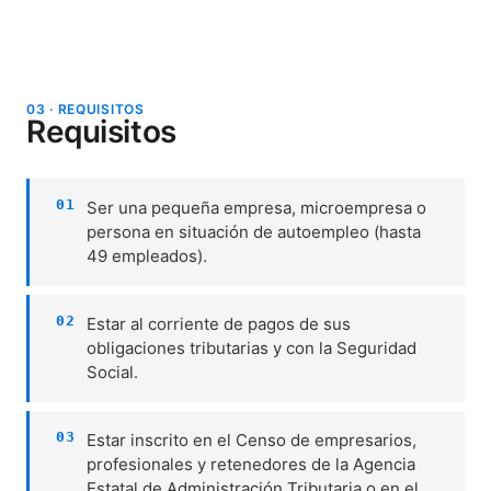
Segunda: 30 %
Importe máximo de la ayuda
0 < 3 empleados: 2.000€ (incluye 1 usuario)
03 · REQUISITOS
Requisitos
3 < 9 empleados: 2.000€ (incluye 1 usuario)
10 < 50 empleados: 4.000€ (incluye 3
usuarios)
01
Ser una pequeña empresa, microempresa o
persona en situación de autoempleo (hasta
49 empleados).
02
Estar al corriente de pagos de sus
obligaciones tributarias y con la Seguridad
Social.
03
Estar inscrito en el Censo de empresarios,
profesionales y retenedores de la Agencia
Estatal de Administración Tributaria o en el