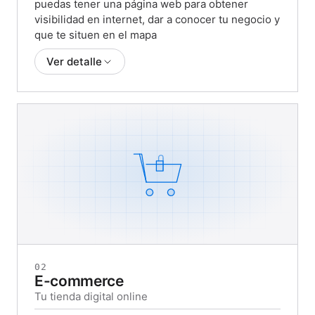
puedas tener una página web para obtener
visibilidad en internet, dar a conocer tu negocio y
que te situen en el mapa
Ver detalle
Hasta 2000€ para mostrar tu negocio
Funcionalidades y servicios
Dominio:
en caso de que aún no dispongas de
un dominio de tu web, se te dará uno
durante
un plazo mínimo de doce meses. La titularidad
del dominio será tuya por completo.
Hosting:
también tendrás a tu disposición el
alojamiento de la página web durante un plazo
mínimo de doce meses.
Diseño de la página web:
como parte del
02
servicio tendrás la estructura de la web, con
E-commerce
un mínimo de 3 apartados. Se consideran
Tu tienda digital online
páginas o apartados de una web, elementos
tales como: página de inicio (Landing Page),