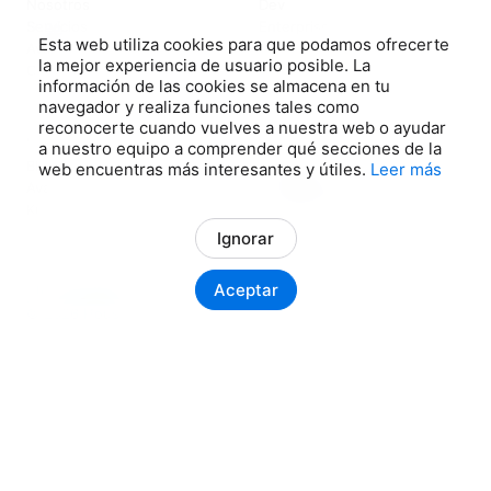
Nosotros
Dev
Servicios
Enterprise
Esta web utiliza cookies para que podamos ofrecerte
Avalem
Cloud
la mejor experiencia de usuario posible. La
Contacto
AI
información de las cookies se almacena en tu
Hardware
navegador y realiza funciones tales como
reconocerte cuando vuelves a nuestra web o ayudar
RECURSOS
LEGAL
a nuestro equipo a comprender qué secciones de la
Blog
Aviso legal
web encuentras más interesantes y útiles.
Leer más
Avalem
Política de privacidad
Kit Digital
Política de cookies
Ignorar
Aceptar
Houseof
Disponible para nuevos proyectos
ES
CA
© 2026 Houseof · Todos los derechos reservados
02 · CÓMO SOLICITARLO
Siguientes pasos
Te ayudamos con todos los pasos