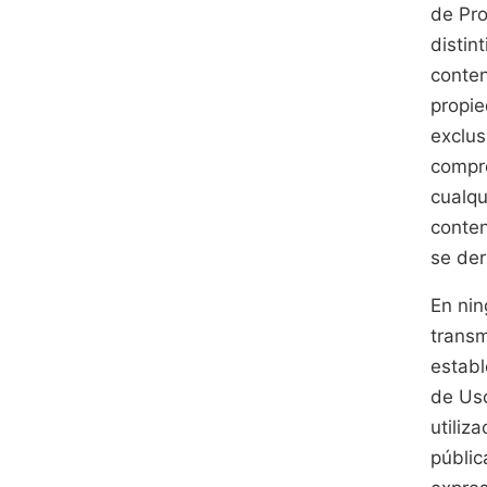
de Pro
distin
conten
propie
exclus
compro
cualqu
conte
se der
En nin
transm
establ
de Uso
utiliz
públic