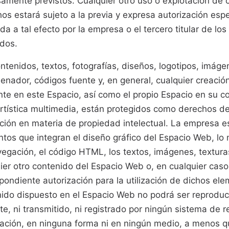
amente previstos. Cualquier otro uso o explotación de 
os estará sujeto a la previa y expresa autorización esp
da a tal efecto por la empresa o el tercero titular de lo
dos.
ntenidos, textos, fotografías, diseños, logotipos, imág
enador, códigos fuente y, en general, cualquier creación
nte en este Espacio, así como el propio Espacio en su c
rtística multimedia, están protegidos como derechos de
ación en materia de propiedad intelectual. La empresa es 
tos que integran el diseño gráfico del Espacio Web, lo
egación, el código HTML, los textos, imágenes, texturas
ier otro contenido del Espacio Web o, en cualquier caso
pondiente autorización para la utilización de dichos ele
ido dispuesto en el Espacio Web no podrá ser reproduci
te, ni transmitido, ni registrado por ningún sistema de 
ación, en ninguna forma ni en ningún medio, a menos q