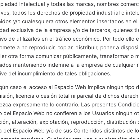
piedad Intelectual y todas las marcas, nombres comerci
tivos, todos los derechos de propiedad industrial e intele
idos y/o cualesquiera otros elementos insertados en el
dad exclusiva de la empresa y/o de terceros, quienes t
ivo de utilizarlos en el tráfico económico. Por todo ello 
mete a no reproducir, copiar, distribuir, poner a dispos
ier otra forma comunicar públicamente, transformar o m
nidos manteniendo indemne a la empresa de cualquier 
ive del incumplimiento de tales obligaciones.
gún caso el acceso al Espacio Web implica ningún tipo d
isión, licencia o cesión total ni parcial de dichos derec
ezca expresamente lo contrario. Las presentes Condici
 del Espacio Web no confieren a los Usuarios ningún o
ación, alteración, explotación, reproducción, distribució
a del Espacio Web y/o de sus Contenidos distintos de lo