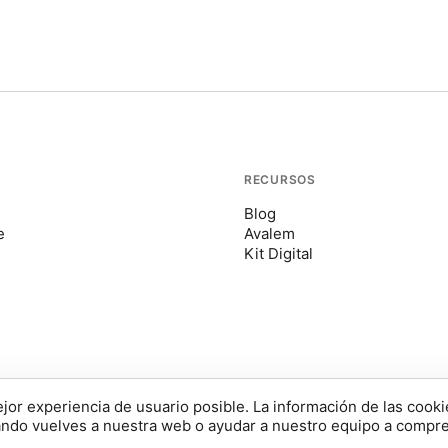
S
RECURSOS
Blog
e
Avalem
Kit Digital
jor experiencia de usuario posible. La información de las cook
ES
ando vuelves a nuestra web o ayudar a nuestro equipo a compr