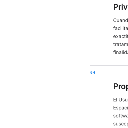
Pri
Cuando
facili
exacti
tratam
finali
Prop
El Usu
Espaci
softwa
suscep