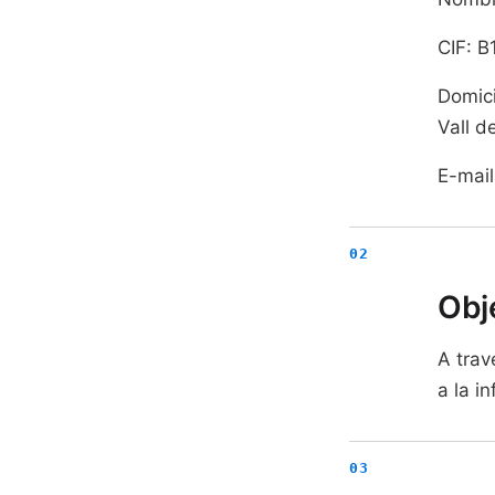
CIF: 
Domici
Vall d
E-mail
Obj
A trav
a la i