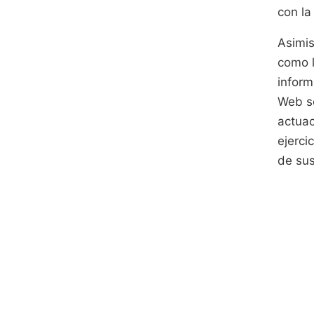
con la
Asimis
como l
inform
Web se
actuac
ejerci
de sus