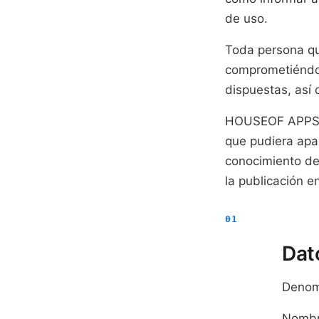
de uso.
Toda persona qu
comprometiéndos
dispuestas, así 
HOUSEOF APPS S.
que pudiera apar
conocimiento de
la publicación 
Dato
Denom
Nombr