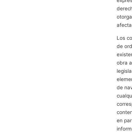
expres
derech
otorga
afecta
Los co
de ord
existe
obra a
legisl
elemen
de nav
cualqu
corres
conten
en par
inform