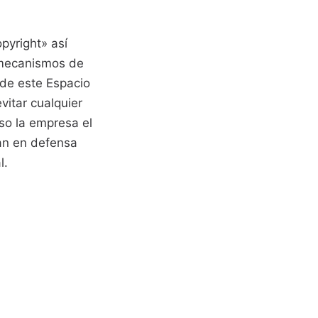
pyright» así
a mecanismos de
 de este Espacio
itar cualquier
so la empresa el
dan en defensa
l.