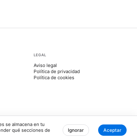
LEGAL
Aviso legal
Política de privacidad
Política de cookies
ies se almacena en tu
© 2026 Houseof · Todos los derechos reservados
CA
ender qué secciones de
Ignorar
Aceptar