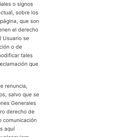
ales o signos
ctual, sobre los
 página, que son
ienen el derecho
el Usuario se
ición o de
odificar tales
reclamación que
e renuncia,
hos, salvo que se
ones Generales
tro derecho de
n o comunicación
s aquí