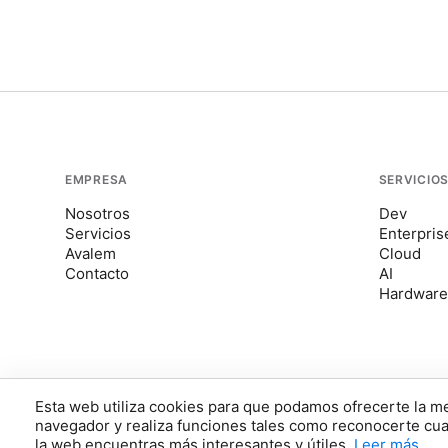
EMPRESA
SERVICIO
Nosotros
Dev
Servicios
Enterpris
Avalem
Cloud
Contacto
AI
Hardware
Esta web utiliza cookies para que podamos ofrecerte la me
Houseof
Disponible para nuevos proyectos
navegador y realiza funciones tales como reconocerte cu
la web encuentras más interesantes y útiles.
Leer más