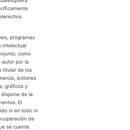
cualesquiera
ecíficamente
s derechos
enes, programas
 intelectual
onjunto, como
 autor por la
titular de los
 menús, botones
, gráficos y
 dispone de la
mentos. El
do ni en todo ni
recuperación de
ue se cuente