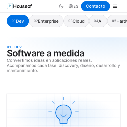
Houseof
Contacto
ES
Dev
Enterprise
Cloud
AI
Hard
01
02
03
04
05
01 · DEV
Software a medida
Convertimos ideas en aplicaciones reales.
Acompañamos cada fase: discovery, diseño, desarrollo y
mantenimiento.