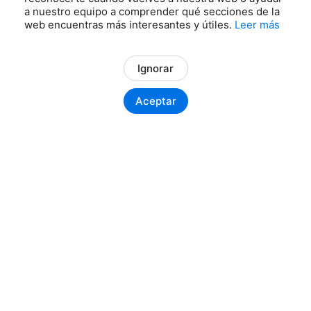
a nuestro equipo a comprender qué secciones de la
web encuentras más interesantes y útiles.
Leer más
Ignorar
Aceptar
EMPRESA
SERVICIOS
Nosotros
Dev
Servicios
Enterprise
Avalem
Cloud
Contacto
AI
Hardware