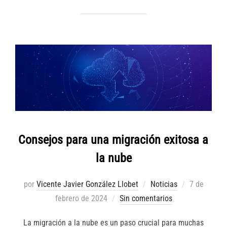
Consejos para una migración exitosa a
la nube
Publicado
por
Vicente Javier González Llobet
Noticias
7 de
el
febrero de 2024
Sin comentarios
La migración a la nube es un paso crucial para muchas