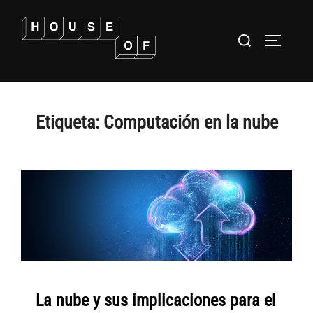
Saltar
al
Buscar:
ALTERNA
contenido
Etiqueta:
Computación en la nube
La nube y sus implicaciones para el