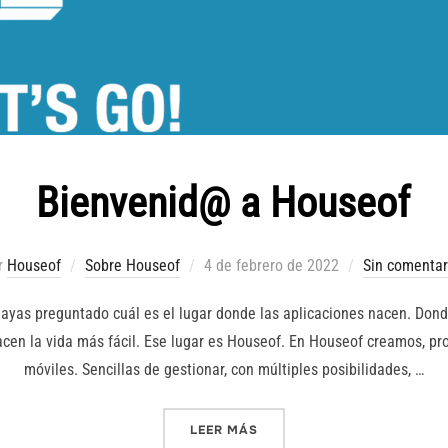
Bienvenid@ a Houseof
Publicado
r
Houseof
Sobre Houseof
4 de febrero de 2022
Sin comentar
el
ayas preguntado cuál es el lugar donde las aplicaciones nacen. Dond
hacen la vida más fácil. Ese lugar es Houseof. En Houseof creamos, p
móviles. Sencillas de gestionar, con múltiples posibilidades, …
«BIENVENID@ A HOUSEOF»
LEER MÁS